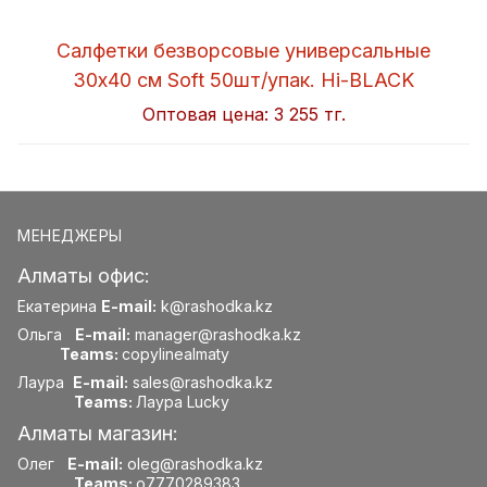
Салфетки безворсовые универсальные
30x40 см Soft 50шт/упак. Hi-BLACK
Оптовая цена:
3 255 тг.
МЕНЕДЖЕРЫ
Алматы офис:
Екатерина
E-mail:
k@rashodka.kz
Ольга
E-mail:
manager@rashodka.kz
Teams:
copylinealmaty
Лаура
E-mail:
sales@rashodka.kz
Teams:
Лаура Lucky
Алматы магазин:
Олег
E-mail:
oleg@rashodka.kz
Teams:
o7770289383