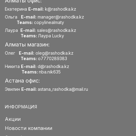
Алматы офис:
Екатерина
E-mail:
k@rashodka.kz
Ольга
E-mail:
manager@rashodka.kz
Teams:
copylinealmaty
Лаура
E-mail:
sales@rashodka.kz
Teams:
Лаура Lucky
Алматы магазин:
Олег
E-mail:
oleg@rashodka.kz
Teams:
o7770289383
Никита
E-mail:
d@rashodka.kz
Teams:
nba.nik635
Астана офис:
Эвилин
E-mail:
astana_rashodka@mail.ru
ИНФОРМАЦИЯ
Акции
Новости компании