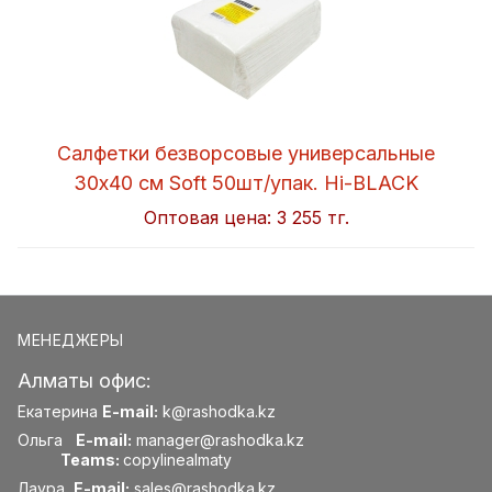
Салфетки безворсовые универсальные
30x40 см Soft 50шт/упак. Hi-BLACK
Оптовая цена:
3 255 тг.
МЕНЕДЖЕРЫ
Алматы офис:
Екатерина
E-mail:
k@rashodka.kz
Ольга
E-mail:
manager@rashodka.kz
Teams:
copylinealmaty
Лаура
E-mail:
sales@rashodka.kz