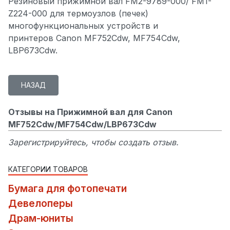
Резиновый прижимной вал FM2-9789-000/ FM1-
Z224-000 для термоузлов (печек)
многофункциональных устройств и
принтеров Canon MF752Cdw, MF754Cdw,
LBP673Cdw.
Отзывы на Прижимной вал для Canon
MF752Cdw/MF754Cdw/LBP673Cdw
Зарегистрируйтесь, чтобы создать отзыв.
КАТЕГОРИИ ТОВАРОВ
Бумага для фотопечати
Девелоперы
Драм-юниты