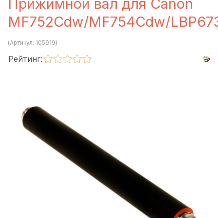
Прижимной вал для Canon
MF752Cdw/MF754Cdw/LBP67
(Артикул:
105919
)
Рейтинг: