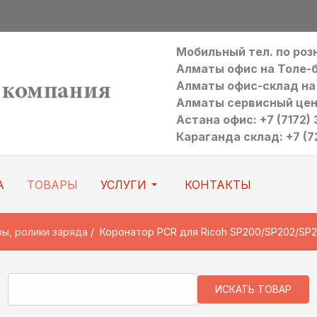
Мобильный тел. по ро
Алматы офис на Толе-би:
Алматы офис-склад на Р
Алматы сервисный цен
Астана офис: +7 (7172) 3
Караганда склад: +7 (7
А
ТОВАРЫ
УСЛУГИ
КОНТАКТЫ
ы, ролики заряда
Коронатор PCR для Ricoh SP200/SP202/SP