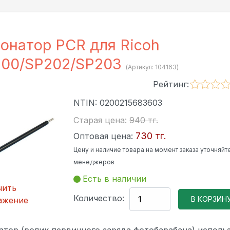
онатор PCR для Ricoh
00/SP202/SP203
(Артикул:
104163
)
Рейтинг:
NTIN:
0200215683603
Старая цена:
940 тг.
730 тг.
Оптовая цена:
Цену и наличие товара на момент заказа уточняйте
менеджеров
Есть в наличии
чить
Количество:
ажение
атор (ролик первичного заряда фотобарабана) исполь