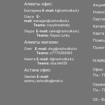
Алматы офис:
Акции
Екатерина
E-mail:
k@rashodka.kz
Новос
Ольга
E-
Серти
mail:
manager@rashodka.kz
Teams:
copylinealmaty
Катал
Лаура
E-mail:
sales@rashodka.kz
Карта
Teams:
Лаура Lucky
Помощ
Алматы магазин:
Полит
Олег
E-mail:
oleg@rashodka.kz
Teams:
o7770289383
Никита
E-mail:
d@rashodka.kz
РЕЖИМ
Teams:
nba.nik635
Офис:
Астана офис:
Пн.- 
Эвилин
E-mail:
astana_rashodka@mail.ru
Серви
Пн.- 
Сб.- 