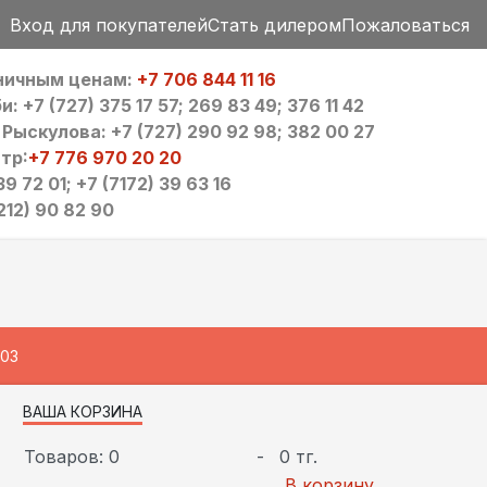
Вход для покупателей
Стать дилером
Пожаловаться
зничным ценам:
+7 706 844 11 16
 +7 (727) 375 17 57; 269 83 49; 376 11 42
ыскулова: +7 (727) 290 92 98; 382 00 27
тр:
+7 776 970 20 20
9 72 01; +7 (7172) 39 63 16
212) 90 82 90
203
ВАША КОРЗИНА
Товаров: 0
-
0 тг.
В корзину