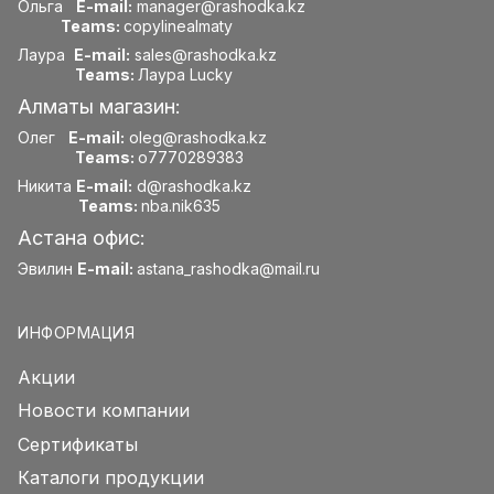
Ольга
E-mail:
manager@rashodka.kz
Teams:
copylinealmaty
Лаура
E-mail:
sales@rashodka.kz
Teams:
Лаура Lucky
Алматы магазин:
Олег
E-mail:
oleg@rashodka.kz
Teams:
o7770289383
Никита
E-mail:
d@rashodka.kz
Teams:
nba.nik635
Астана офис:
Эвилин
E-mail:
astana_rashodka@mail.ru
ИНФОРМАЦИЯ
Акции
Новости компании
Сертификаты
Каталоги продукции