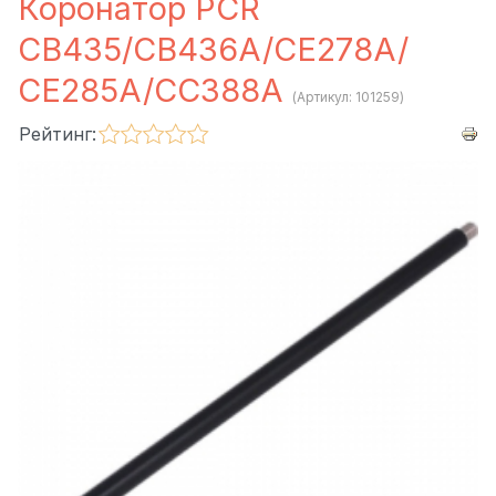
Коронатор PCR
CB435/CB436A/CE278A/
CE285A/CC388A
(Артикул:
101259
)
Рейтинг: