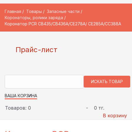
Главная
Товары
Запасные части
Коронаторы, ролики заряда
Коронатор PCR CB435/CB436A/CE278A/ CE285A/CC388A
Прайс-лист
ВАША КОРЗИНА
Товаров: 0
-
0 тг.
В корзину