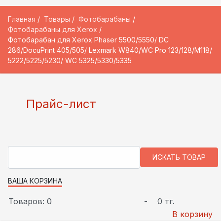
Главная
Товары
Фотобарабаны
Фотобарабаны для Xerox
Фотобарабан для Xerox Phaser 5500/5550/ DC
286/DocuPrint 405/505/ Lexmark W840/WC Pro 123/128/M118/
5222/5225/5230/ WC 5325/5330/5335
Прайс-лист
ВАША КОРЗИНА
Товаров: 0
-
0 тг.
В корзину