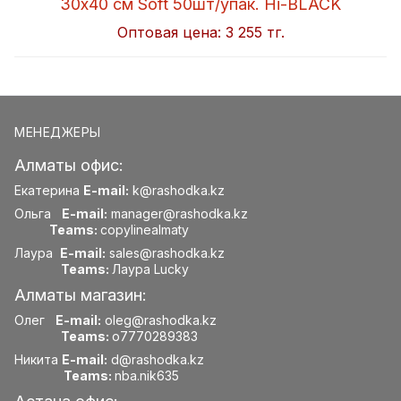
30x40 см Soft 50шт/упак. Hi-BLACK
Оптовая цена:
3 255 тг.
МЕНЕДЖЕРЫ
Алматы офис:
Екатерина
E-mail:
k@rashodka.kz
Ольга
E-mail:
manager@rashodka.kz
Teams:
copylinealmaty
Лаура
E-mail:
sales@rashodka.kz
Teams:
Лаура Lucky
Алматы магазин:
Олег
E-mail:
oleg@rashodka.kz
Teams:
o7770289383
Никита
E-mail:
d@rashodka.kz
Teams:
nba.nik635