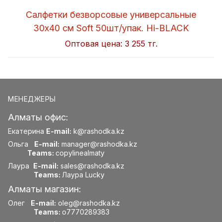
Салфетки безворсовые универсальные
30x40 см Soft 50шт/упак. Hi-BLACK
Оптовая цена:
3 255 тг.
МЕНЕДЖЕРЫ
Алматы офис:
Екатерина
E-mail:
k@rashodka.kz
Ольга
E-mail:
manager@rashodka.kz
Teams:
copylinealmaty
Лаура
E-mail:
sales@rashodka.kz
Teams:
Лаура Lucky
Алматы магазин:
Олег
E-mail:
oleg@rashodka.kz
Teams:
o7770289383