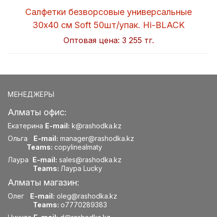
Салфетки безворсовые универсальные
30x40 см Soft 50шт/упак. Hi-BLACK
Оптовая цена:
3 255 тг.
МЕНЕДЖЕРЫ
Алматы офис:
Екатерина
E-mail:
k@rashodka.kz
Ольга
E-mail:
manager@rashodka.kz
Teams:
copylinealmaty
Лаура
E-mail:
sales@rashodka.kz
Teams:
Лаура Lucky
Алматы магазин:
Олег
E-mail:
oleg@rashodka.kz
Teams:
o7770289383