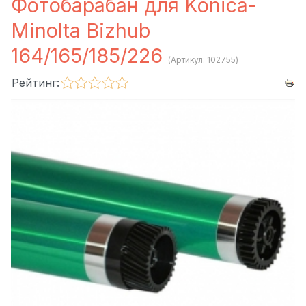
Фотобарабан для Konica-
Minolta Bizhub
164/165/185/226
(Артикул:
102755
)
Рейтинг: