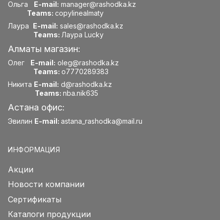
Ольга
E-mail:
manager@rashodka.kz
Teams:
copylinealmaty
Лаура
E-mail:
sales@rashodka.kz
Teams:
Лаура Lucky
Алматы магазин:
Олег
E-mail:
oleg@rashodka.kz
Teams:
o7770289383
Никита
E-mail:
d@rashodka.kz
Teams:
nba.nik635
Астана офис:
Эвилин
E-mail:
astana_rashodka@mail.ru
ИНФОРМАЦИЯ
Акции
Новости компании
Сертификаты
Каталоги продукции