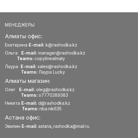
МЕНЕДЖЕРЫ
Алматы офис:
Екатерина
E-mail:
k@rashodka.kz
Ольга
E-mail:
manager@rashodka.kz
Teams:
copylinealmaty
Лаура
E-mail:
sales@rashodka.kz
Teams:
Лаура Lucky
Алматы магазин:
Олег
E-mail:
oleg@rashodka.kz
Teams:
o7770289383
Никита
E-mail:
d@rashodka.kz
Teams:
nba.nik635
Астана офис:
Эвилин
E-mail:
astana_rashodka@mail.ru