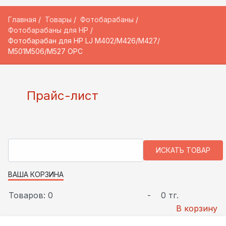
Главная
Товары
Фотобарабаны
Фотобарабаны для HP
Фотобарабан для HP LJ M402/M426/M427/
M501M506/M527 OPC
Прайс-лист
ВАША КОРЗИНА
Товаров: 0
-
0 тг.
В корзину