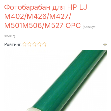
Фотобарабан для HP LJ
M402/M426/M427/
M501M506/M527 OPC
(Артикул:
105017
)
Рейтинг: