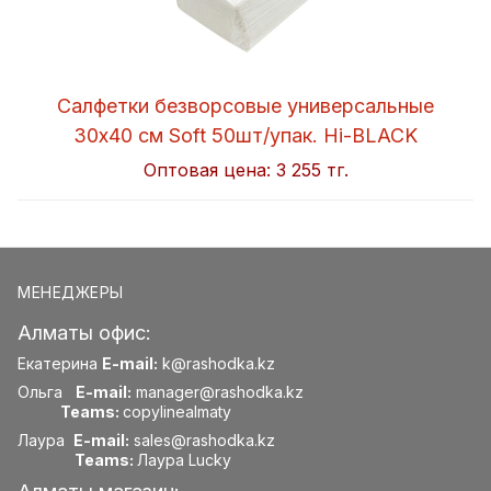
Салфетки безворсовые универсальные
30x40 см Soft 50шт/упак. Hi-BLACK
Оптовая цена:
3 255 тг.
МЕНЕДЖЕРЫ
Алматы офис:
Екатерина
E-mail:
k@rashodka.kz
Ольга
E-mail:
manager@rashodka.kz
Teams:
copylinealmaty
Лаура
E-mail:
sales@rashodka.kz
Teams:
Лаура Lucky