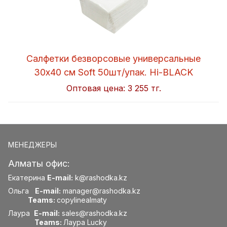
Салфетки безворсовые универсальные
30x40 см Soft 50шт/упак. Hi-BLACK
Оптовая цена:
3 255 тг.
МЕНЕДЖЕРЫ
Алматы офис:
Екатерина
E-mail:
k@rashodka.kz
Ольга
E-mail:
manager@rashodka.kz
Teams:
copylinealmaty
Лаура
E-mail:
sales@rashodka.kz
Teams:
Лаура Lucky