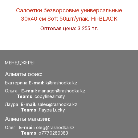
Салфетки безворсовые универсальные
30x40 см Soft 50шт/упак. Hi-BLACK
Оптовая цена:
3 255 тг.
МЕНЕДЖЕРЫ
Алматы офис:
Екатерина
E-mail:
k@rashodka.kz
Ольга
E-mail:
manager@rashodka.kz
Teams:
copylinealmaty
Лаура
E-mail:
sales@rashodka.kz
Teams:
Лаура Lucky
Алматы магазин:
Олег
E-mail:
oleg@rashodka.kz
Teams:
o7770289383