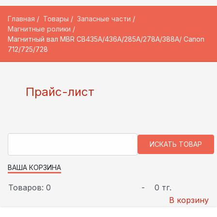
Главная
Товары
Запасные части
Магнитные ролики
Магнитный вал MBR CB435A/436A/285A/278A/388A/ Canon
712/725/728
Прайс-лист
ВАША КОРЗИНА
Товаров: 0
-
0 тг.
В корзину