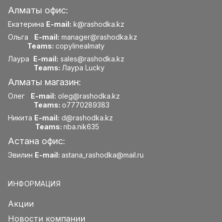
Алматы офис:
Екатерина
E-mail:
k@rashodka.kz
Ольга
E-mail:
manager@rashodka.kz
Teams:
copylinealmaty
Лаура
E-mail:
sales@rashodka.kz
Teams:
Лаура Lucky
Алматы магазин:
Олег
E-mail:
oleg@rashodka.kz
Teams:
o7770289383
Никита
E-mail:
d@rashodka.kz
Teams:
nba.nik635
Астана офис:
Эвилин
E-mail:
astana_rashodka@mail.ru
ИНФОРМАЦИЯ
Акции
Новости компании