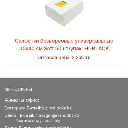
Салфетки безворсовые универсальные
30x40 см Soft 50шт/упак. Hi-BLACK
Оптовая цена:
3 255 тг.
МЕНЕДЖЕРЫ
Алматы офис:
Екатерина
E-mail:
k@rashodka.kz
Ольга
E-mail:
manager@rashodka.kz
Teams:
copylinealmaty
Лаура
E-mail:
sales@rashodka.kz