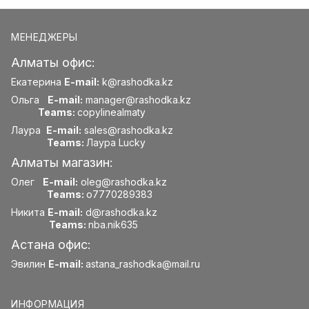
МЕНЕДЖЕРЫ
Алматы офис:
Екатерина
E-mail:
k@rashodka.kz
Ольга
E-mail:
manager@rashodka.kz
Teams:
copylinealmaty
Лаура
E-mail:
sales@rashodka.kz
Teams:
Лаура Lucky
Алматы магазин:
Олег
E-mail:
oleg@rashodka.kz
Teams:
o7770289383
Никита
E-mail:
d@rashodka.kz
Teams:
nba.nik635
Астана офис:
Эвилин
E-mail:
astana_rashodka@mail.ru
ИНФОРМАЦИЯ