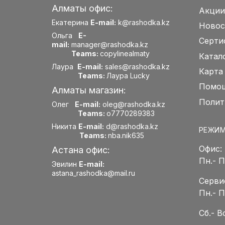
Алматы офис:
Акции
Екатерина
E-mail:
k@rashodka.kz
Новос
Ольга
E-
Серти
mail:
manager@rashodka.kz
Teams:
copylinealmaty
Катал
Лаура
E-mail:
sales@rashodka.kz
Карта
Teams:
Лаура Lucky
Помощ
Алматы магазин:
Полит
Олег
E-mail:
oleg@rashodka.kz
Teams:
o7770289383
Никита
E-mail:
d@rashodka.kz
РЕЖИМ
Teams:
nba.nik635
Офис:
Астана офис:
Пн.- 
Эвилин
E-mail:
astana_rashodka@mail.ru
Серви
Пн.- 
Сб.- 