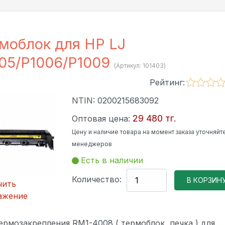
моблок для HP LJ
05/P1006/P1009
(Артикул:
101403
)
Рейтинг:
NTIN:
0200215683092
29 480 тг.
Оптовая цена:
Цену и наличие товара на момент заказа уточняйте
менеджеров
Есть в наличии
Количество:
чить
ажение
ермозакрепления RM1-4008 ( термоблок, печка ) для