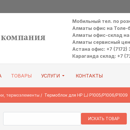
Мобильный тел. по ро
Алматы офис на Толе-би:
Алматы офис-склад на Р
Алматы сервисный цен
Астана офис: +7 (7172) 3
Караганда склад: +7 (7
А
ТОВАРЫ
УСЛУГИ
КОНТАКТЫ
ки, термоэлементы
Термоблок для HP LJ P1005/P1006/P1009