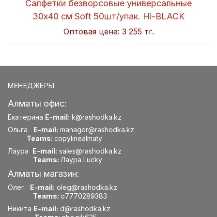
Салфетки безворсовые универсальные
30x40 см Soft 50шт/упак. Hi-BLACK
Оптовая цена:
3 255 тг.
МЕНЕДЖЕРЫ
Алматы офис:
Екатерина
E-mail:
k@rashodka.kz
Ольга
E-mail:
manager@rashodka.kz
Teams:
copylinealmaty
Лаура
E-mail:
sales@rashodka.kz
Teams:
Лаура Lucky
Алматы магазин:
Олег
E-mail:
oleg@rashodka.kz
Teams:
o7770289383
Никита
E-mail:
d@rashodka.kz