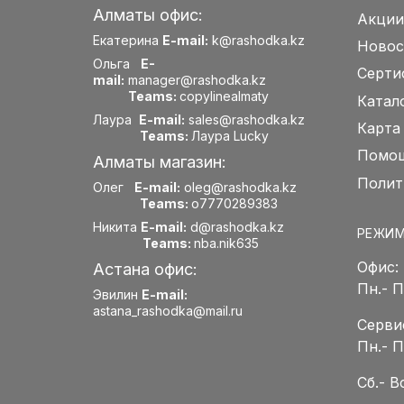
Алматы офис:
Акции
Екатерина
E-mail:
k@rashodka.kz
Новос
Ольга
E-
Серти
mail:
manager@rashodka.kz
Teams:
copylinealmaty
Катал
Лаура
E-mail:
sales@rashodka.kz
Карта
Teams:
Лаура Lucky
Помощ
Алматы магазин:
Полит
Олег
E-mail:
oleg@rashodka.kz
Teams:
o7770289383
Никита
E-mail:
d@rashodka.kz
РЕЖИМ
Teams:
nba.nik635
Офис:
Астана офис:
Пн.- 
Эвилин
E-mail:
astana_rashodka@mail.ru
Серви
Пн.- 
Сб.- 