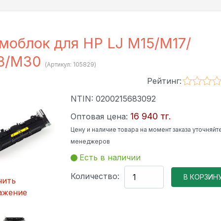
моблок для HP LJ M15/M17/
8/M30
(Артикул:
105829
)
Рейтинг:
NTIN:
0200215683092
16 940 тг.
Оптовая цена:
Цену и наличие товара на момент заказа уточняйте
менеджеров
Есть в наличии
Количество:
чить
ажение