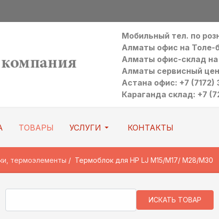
Мобильный тел. по ро
Алматы офис на Толе-би:
Алматы офис-склад на Р
Алматы сервисный цен
Астана офис: +7 (7172) 3
Караганда склад: +7 (7
А
ТОВАРЫ
УСЛУГИ
КОНТАКТЫ
ки, термоэлементы
Термоблок для HP LJ M15/M17/ M28/M30