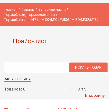
Главная
Товары
Запасные части
Термоблоки, термоэлементы
Термоблок для HP LJ M102/M104/M106/ M130/M132/M134
Прайс-лист
ВАША КОРЗИНА
Товаров: 0
-
0 тг.
В корзину