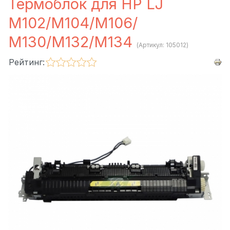
Термоблок для HP LJ
M102/M104/M106/
M130/M132/M134
(Артикул:
105012
)
Рейтинг: