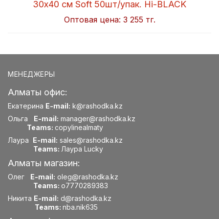
30x40 см Soft 50шт/упак. Hi-BLACK
Оптовая цена:
3 255 тг.
МЕНЕДЖЕРЫ
Алматы офис:
Екатерина
E-mail:
k@rashodka.kz
Ольга
E-mail:
manager@rashodka.kz
Teams:
copylinealmaty
Лаура
E-mail:
sales@rashodka.kz
Teams:
Лаура Lucky
Алматы магазин:
Олег
E-mail:
oleg@rashodka.kz
Teams:
o7770289383
Никита
E-mail:
d@rashodka.kz
Teams:
nba.nik635