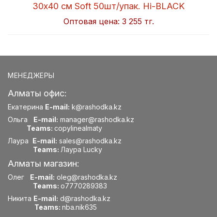
30x40 см Soft 50шт/упак. Hi-BLACK
Оптовая цена:
3 255 тг.
МЕНЕДЖЕРЫ
Алматы офис:
Екатерина
E-mail:
k@rashodka.kz
Ольга
E-mail:
manager@rashodka.kz
Teams:
copylinealmaty
Лаура
E-mail:
sales@rashodka.kz
Teams:
Лаура Lucky
Алматы магазин:
Олег
E-mail:
oleg@rashodka.kz
Teams:
o7770289383
Никита
E-mail:
d@rashodka.kz
Teams:
nba.nik635