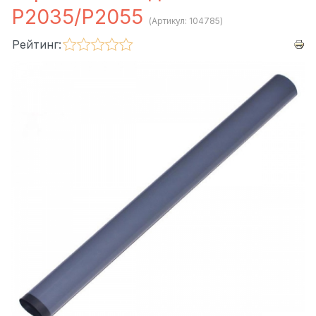
P2035/P2055
(Артикул:
104785
)
Рейтинг: