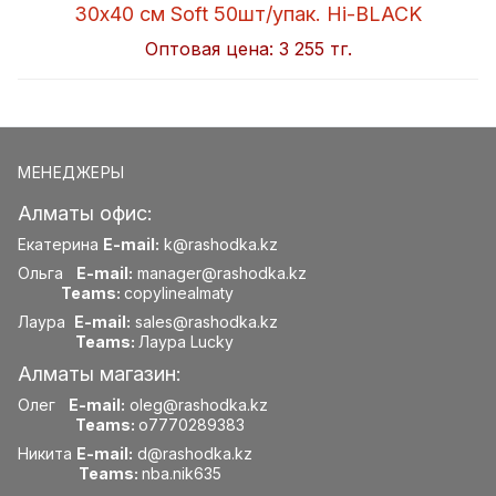
30x40 см Soft 50шт/упак. Hi-BLACK
Оптовая цена:
3 255 тг.
МЕНЕДЖЕРЫ
Алматы офис:
Екатерина
E-mail:
k@rashodka.kz
Ольга
E-mail:
manager@rashodka.kz
Teams:
copylinealmaty
Лаура
E-mail:
sales@rashodka.kz
Teams:
Лаура Lucky
Алматы магазин:
Олег
E-mail:
oleg@rashodka.kz
Teams:
o7770289383
Никита
E-mail:
d@rashodka.kz
Teams:
nba.nik635