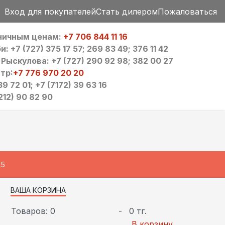
Вход для покупателей
Стать дилером
Пожаловаться
зничным ценам:
+7 706 844 11 16
 +7 (727) 375 17 57; 269 83 49; 376 11 42
ыскулова: +7 (727) 290 92 98; 382 00 27
тр:
+7 776 970 20 20
9 72 01; +7 (7172) 39 63 16
212) 90 82 90
45
ВАША КОРЗИНА
Товаров: 0
-
0 тг.
В корзину