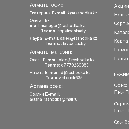
Алматы офис:
Акции
Екатерина
E-mail:
k@rashodka.kz
Новос
Ольга
E-
Серти
mail:
manager@rashodka.kz
Teams:
copylinealmaty
Катал
Лаура
E-mail:
sales@rashodka.kz
Карта
Teams:
Лаура Lucky
Помощ
Алматы магазин:
Полит
Олег
E-mail:
oleg@rashodka.kz
Teams:
o7770289383
Никита
E-mail:
d@rashodka.kz
РЕЖИМ
Teams:
nba.nik635
Офис:
Астана офис:
Пн.- 
Эвилин
E-mail:
astana_rashodka@mail.ru
Серви
Пн.- 
Сб.- 