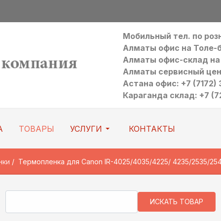
Мобильный тел. по ро
Алматы офис на Толе-би:
Алматы офис-склад на Р
Алматы сервисный цен
Астана офис: +7 (7172) 3
Караганда склад: +7 (7
А
ТОВАРЫ
УСЛУГИ
КОНТАКТЫ
нки
Термопленка для Canon IR-4025/4035/4225/ 4235/2535/25