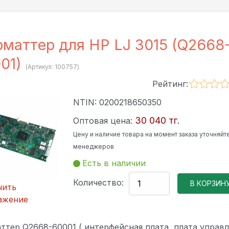
маттер для HP LJ 3015 (Q2668
01)
(Артикул:
100757
)
Рейтинг:
NTIN:
0200218650350
30 040 тг.
Оптовая цена:
Цену и наличие товара на момент заказа уточняйте
менеджеров
Есть в наличии
Количество:
чить
ажение
ттер Q2668-60001 ( интерфейсная плата, плата управл