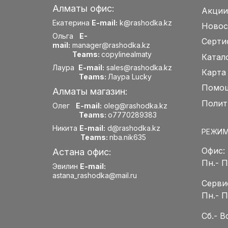
Алматы офис:
Акции
Екатерина
E-mail:
k@rashodka.kz
Новос
Ольга
E-
Серти
mail:
manager@rashodka.kz
Teams:
copylinealmaty
Катал
Лаура
E-mail:
sales@rashodka.kz
Карта
Teams:
Лаура Lucky
Помощ
Алматы магазин:
Полит
Олег
E-mail:
oleg@rashodka.kz
Teams:
o7770289383
Никита
E-mail:
d@rashodka.kz
РЕЖИМ
Teams:
nba.nik635
Офис:
Астана офис:
Пн.- 
Эвилин
E-mail:
astana_rashodka@mail.ru
Серви
Пн.- 
Сб.- 