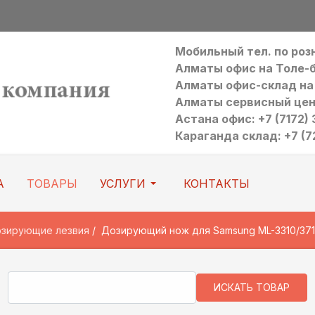
Мобильный тел. по ро
Алматы офис на Толе-би:
Алматы офис-склад на Р
Алматы сервисный цен
Астана офис: +7 (7172) 3
Караганда склад: +7 (7
А
ТОВАРЫ
УСЛУГИ
КОНТАКТЫ
озирующие лезвия
Дозирующий нож для Samsung ML-3310/37