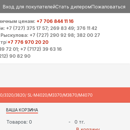
Вход для покупателей
Стать дилером
Пожаловаться
зничным ценам:
+7 706 844 11 16
 +7 (727) 375 17 57; 269 83 49; 376 11 42
ыскулова: +7 (727) 290 92 98; 382 00 27
тр:
+7 776 970 20 20
9 72 01; +7 (7172) 39 63 16
212) 90 82 90
10/3320/3820/ SL-M4020/M3370/M3870/M4070
ВАША КОРЗИНА
Товаров: 0
-
0 тг.
В корзину