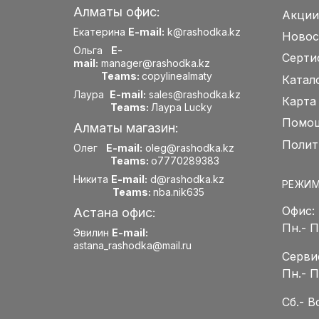
Алматы офис:
Акции
Екатерина
E-mail:
k@rashodka.kz
Новос
Ольга
E-
Серти
mail:
manager@rashodka.kz
Teams:
copylinealmaty
Катал
Лаура
E-mail:
sales@rashodka.kz
Карта
Teams:
Лаура Lucky
Помощ
Алматы магазин:
Полит
Олег
E-mail:
oleg@rashodka.kz
Teams:
o7770289383
Никита
E-mail:
d@rashodka.kz
РЕЖИМ
Teams:
nba.nik635
Офис:
Астана офис:
Пн.- 
Эвилин
E-mail:
astana_rashodka@mail.ru
Серви
Пн.- 
Сб.- 