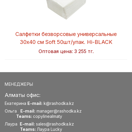
Салфетки безворсовые универсальные
30x40 см Soft 50шт/упак. Hi-BLACK
Оптовая цена:
3 255 тг.
МЕНЕДЖЕРЫ
Алматы офис:
Екатерина
E-mail:
k@rashodka.kz
Ольга
E-mail:
manager@rashodka.kz
Teams:
copylinealmaty
Лаура
E-mail:
sales@rashodka.kz
Teams:
Лаура Lucky