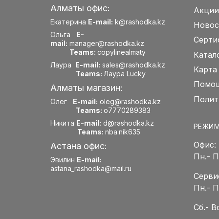
Алматы офис:
Акции
Екатерина
E-mail:
k@rashodka.kz
Новос
Ольга
E-
Серти
mail:
manager@rashodka.kz
Teams:
copylinealmaty
Катал
Лаура
E-mail:
sales@rashodka.kz
Карта
Teams:
Лаура Lucky
Помощ
Алматы магазин:
Полит
Олег
E-mail:
oleg@rashodka.kz
Teams:
o7770289383
Никита
E-mail:
d@rashodka.kz
РЕЖИМ
Teams:
nba.nik635
Офис:
Астана офис:
Пн.- 
Эвилин
E-mail:
astana_rashodka@mail.ru
Серви
Пн.- 
Сб.- 