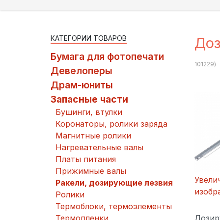
КАТЕГОРИИ ТОВАРОВ
Доз
Бумага для фотопечати
101229
)
Девелоперы
Драм-юниты
Запасные части
Бушинги, втулки
Коронаторы, ролики заряда
Магнитные ролики
Нагревательные валы
Платы питания
Прижимные валы
Увели
Ракели, дозирующие лезвия
изобр
Ролики
Термоблоки, термоэлементы
Термопленки
Дозир