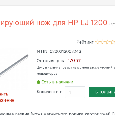
ирующий нож для HP LJ 1200
(Ар
Рейтинг:
NTIN:
0200213003243
170 тг.
Оптовая цена:
Цену и наличие товара на момент заказа уточняйте
менеджеров
Есть в наличии
Количество:
чить
ажение
ующее лезвие (нож) магнитного ролика картриджей C