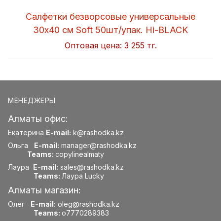
Салфетки безворсовые универсальные
30x40 см Soft 50шт/упак. Hi-BLACK
Оптовая цена:
3 255 тг.
МЕНЕДЖЕРЫ
Алматы офис:
Екатерина
E-mail:
k@rashodka.kz
Ольга
E-mail:
manager@rashodka.kz
Teams:
copylinealmaty
Лаура
E-mail:
sales@rashodka.kz
Teams:
Лаура Lucky
Алматы магазин:
Олег
E-mail:
oleg@rashodka.kz
Teams:
o7770289383