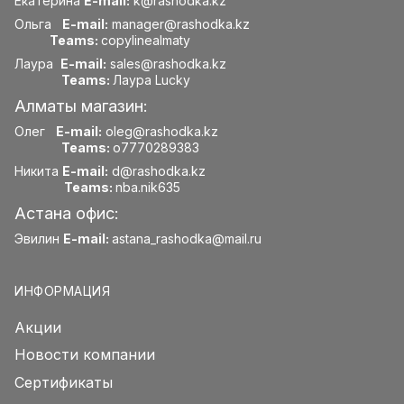
Екатерина
E-mail:
k@rashodka.kz
Ольга
E-mail:
manager@rashodka.kz
Teams:
copylinealmaty
Лаура
E-mail:
sales@rashodka.kz
Teams:
Лаура Lucky
Алматы магазин:
Олег
E-mail:
oleg@rashodka.kz
Teams:
o7770289383
Никита
E-mail:
d@rashodka.kz
Teams:
nba.nik635
Астана офис:
Эвилин
E-mail:
astana_rashodka@mail.ru
ИНФОРМАЦИЯ
Акции
Новости компании
Сертификаты