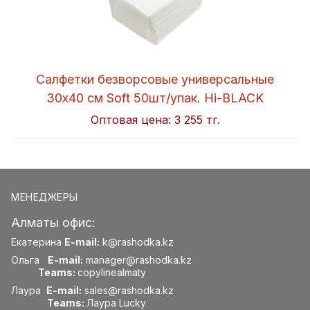
Салфетки безворсовые универсальные
30x40 см Soft 50шт/упак. Hi-BLACK
Оптовая цена:
3 255 тг.
МЕНЕДЖЕРЫ
Алматы офис:
Екатерина
E-mail:
k@rashodka.kz
Ольга
E-mail:
manager@rashodka.kz
Teams:
copylinealmaty
Лаура
E-mail:
sales@rashodka.kz
Teams:
Лаура Lucky