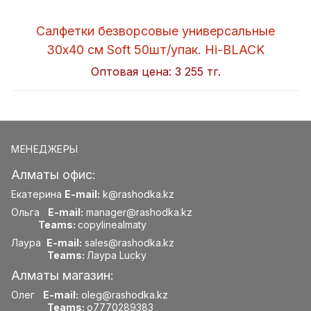
Салфетки безворсовые универсальные
30x40 см Soft 50шт/упак. Hi-BLACK
Оптовая цена:
3 255 тг.
МЕНЕДЖЕРЫ
Алматы офис:
Екатерина
E-mail:
k@rashodka.kz
Ольга
E-mail:
manager@rashodka.kz
Teams:
copylinealmaty
Лаура
E-mail:
sales@rashodka.kz
Teams:
Лаура Lucky
Алматы магазин:
Олег
E-mail:
oleg@rashodka.kz
Teams:
o7770289383