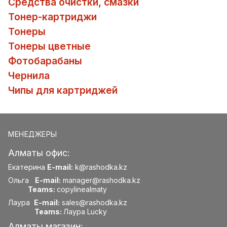
Средства очистки, смазки
Тонер-картриджи
Тонеры
Тонеры цветные
Фотобарабаны
Чернила
Чипы для картриджей
МЕНЕДЖЕРЫ
Алматы офис:
Екатерина
E-mail:
k@rashodka.kz
Ольга
E-mail:
manager@rashodka.kz
Teams:
copylinealmaty
Лаура
E-mail:
sales@rashodka.kz
Teams:
Лаура Lucky
Алматы магазин: