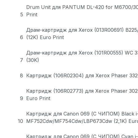
Drum Unit для PANTUM DL-420 for M6700/301
5
Print
Драм-картридж для Xerox (013R00691) B225
6
(12K) Euro Print
Драм-картридж для Xerox (101R00555) WC 3
7
(30K)
8
Картридж (106R02304) для Xerox Phaser 3320
Картридж (106R02773) для Xerox Phaser 302
9
Euro Print
Картридж для Canon 069 (С ЧИПОМ) Black 
10
MF752Cdw/MF754Cdw/LBP673Cdw (2,1K) Euro
Картридж для Canon 069 (С ЧИПОМ) Cyan 